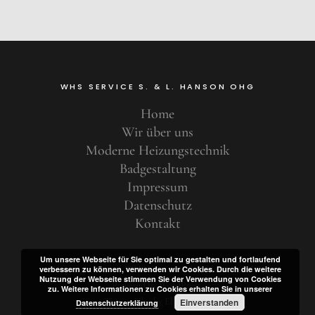
WHS SERVICE S. & L. HANSON OHG
Home
Wir über uns
Moderne Heizungstechnik
Badgestaltung
Impressum
Datenschutz
Kontakt
Um unsere Webseite für Sie optimal zu gestalten und fortlaufend
Copyright © 2026 WHS Service S. & L. Hanson OHG
verbessern zu können, verwenden wir Cookies. Durch die weitere
Nutzung der Webseite stimmen Sie der Verwendung von Cookies
Powered by
WordPress
zu. Weitere Informationen zu Cookies erhalten Sie in unserer
Theme: Uku by
Elmastudio
Einverstanden
Datenschutzerklärung