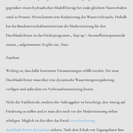
gegenüber einem hydraulischen Modell beträgt bei exakt gleichem Nutzverhalten
rund 20 Prozent. Hinzu kommt eine Reduzierung des Wasserverbrauchs. Deshalb
hat das Bundeswirtschaftsministerium die Modernisierung für den
Twitter
Facebook
Instagram
Datenschutz
Durchlauferhitzer in das Förderprogramm „ Step up ! -Stromeffizienzpotenziale
nutzen „ aufgenommen: Es gibt 100,- Euro
Zuschuss.
Wichtig ist, dass dafür bestimmte Voraussetzungen erfüllt werden. Der neue
Durchlauferhitzer muss über eine dynamische Wassermengenregulierung
verfügen und außerdem ein Verbrauchsmonitoring bieten.
Nicht der Fachbetrieb, sondern der Auftraggeber ist berechtigt, den Antrag auf
Förderung zu stellen und er muss dies noch vor der Modernisierung online
erledigen. Möglich ist dies über das Portal
www.foerderung-
durchlauferhitzer.de/zuschuss
sichern. Nach dem Erhalt von Zugangsdaten lässt