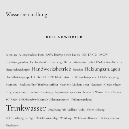
Wasserbehandlung
SCHLAGWÖRTER
Altanlage
Altersgerechtes Haus
BAFA
bodengleichen Dusche
DIN DVGW
DVGW
Enthärtungsanlage
Fachhandwerker
familiengeführter
Frischwasserbedarf
Fördermittelübersicht
Handwerksbetrieb
Heizungsanlagen
Handtuchheizkörper
Hausbau
Hocheffizienzpumpe
Härtebereich
KFW-Fördermittel
KfW-Zuschussportal
KFWEntsorgung
Magnetic - Rückspülfilter Trinkwasserfilter
Magnetit
Modernisierer
Neubauer
Niederschlägen
Programmierung
Regenwassernutzung
Regenwasserspeichern
Ressource Wasser
Rostschlamm
SG Ready
SHK-Handwerksbetrieb
Soleregeneration
Toilettenspülung
Trinkwasser
Umgebungsluft
Vaillant
Video
Vollentsalzung
Vollentsalzung Reiniger
Weichwasseranlage
Weishaupt
Wohnraum-Barrieren
Wärmepumpen
Zuschüsse