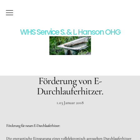
Home
WHS Service S. & L. Hanson OHG
Wir über uns
Moderne Heizungstechnik
Badgestaltung
Förderung von E-
Durchlauferhitzer.
Impressum
1.03 Januar 2018
Datenschutz
Kontakt
Förderung für neuen E-Durchlauferhitzer:
Die energetische Einsparung eines vollelektronisch geregelten Durchlauferhitzer