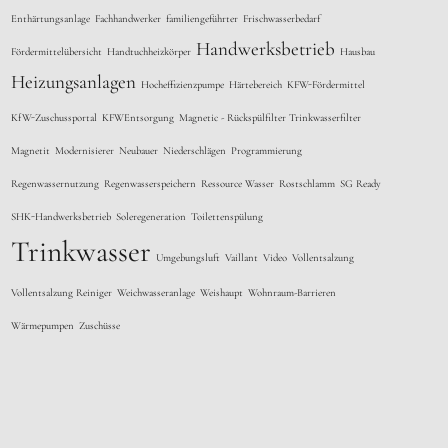
Enthärtungsanlage
Fachhandwerker
familiengeführter
Frischwasserbedarf
Handwerksbetrieb
Fördermittelübersicht
Handtuchheizkörper
Hausbau
Heizungsanlagen
Hocheffizienzpumpe
Härtebereich
KFW-Fördermittel
KfW-Zuschussportal
KFWEntsorgung
Magnetic - Rückspülfilter Trinkwasserfilter
Magnetit
Modernisierer
Neubauer
Niederschlägen
Programmierung
Regenwassernutzung
Regenwasserspeichern
Ressource Wasser
Rostschlamm
SG Ready
SHK-Handwerksbetrieb
Soleregeneration
Toilettenspülung
Trinkwasser
Umgebungsluft
Vaillant
Video
Vollentsalzung
Vollentsalzung Reiniger
Weichwasseranlage
Weishaupt
Wohnraum-Barrieren
Wärmepumpen
Zuschüsse