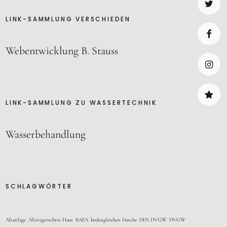
LINK-SAMMLUNG VERSCHIEDEN
Twitte
Webentwicklung B. Stauss
Faceb
Insta
LINK-SAMMLUNG ZU WASSERTECHNIK
Daten
Wasserbehandlung
SCHLAGWÖRTER
Altanlage
Altersgerechtes Haus
BAFA
bodengleichen Dusche
DIN DVGW
DVGW