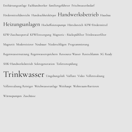
Enthärtungsanlage
Fachhandwerker
familiengeführter
Frischwasserbedarf
Handwerksbetrieb
Fördermittelübersicht
Handtuchheizkörper
Hausbau
Heizungsanlagen
Hocheffizienzpumpe
Härtebereich
KFW-Fördermittel
KfW-Zuschussportal
KFWEntsorgung
Magnetic - Rückspülfilter Trinkwasserfilter
Magnetit
Modernisierer
Neubauer
Niederschlägen
Programmierung
Regenwassernutzung
Regenwasserspeichern
Ressource Wasser
Rostschlamm
SG Ready
SHK-Handwerksbetrieb
Soleregeneration
Toilettenspülung
Trinkwasser
Umgebungsluft
Vaillant
Video
Vollentsalzung
Vollentsalzung Reiniger
Weichwasseranlage
Weishaupt
Wohnraum-Barrieren
Wärmepumpen
Zuschüsse