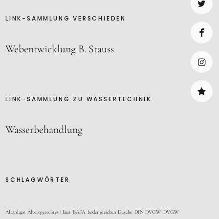
LINK-SAMMLUNG VERSCHIEDEN
Twitte
Webentwicklung B. Stauss
Faceb
Insta
LINK-SAMMLUNG ZU WASSERTECHNIK
Daten
Wasserbehandlung
SCHLAGWÖRTER
Altanlage
Altersgerechtes Haus
BAFA
bodengleichen Dusche
DIN DVGW
DVGW