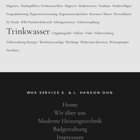
Magnetic - Rückspülfilter Trinkwasserfilter
Magnetit
Modernisierer
Neubauer
Niederschlägen
Programmierung
Regenwassernutzung
Regenwasserspeichern
Ressource Wasser
Rostschlamm
SG Ready
SHK-Handwerksbetrieb
Soleregeneration
Toilettenspülung
Trinkwasser
Umgebungsluft
Vaillant
Video
Vollentsalzung
Vollentsalzung Reiniger
Weichwasseranlage
Weishaupt
Wohnraum-Barrieren
Wärmepumpen
Zuschüsse
WHS SERVICE S. & L. HANSON OHG
Home
Wir über uns
Moderne Heizungstechnik
Badgestaltung
Impressum