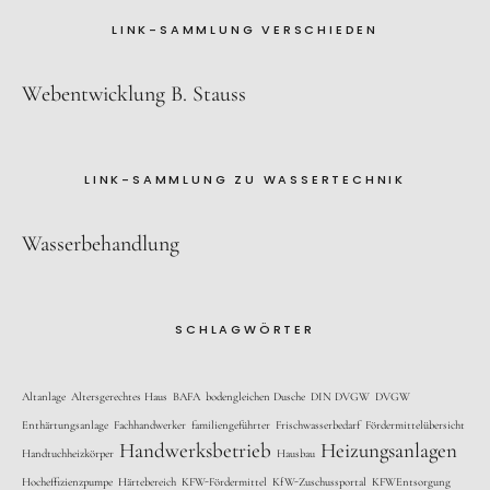
LINK-SAMMLUNG VERSCHIEDEN
Webentwicklung B. Stauss
LINK-SAMMLUNG ZU WASSERTECHNIK
Wasserbehandlung
SCHLAGWÖRTER
Altanlage
Altersgerechtes Haus
BAFA
bodengleichen Dusche
DIN DVGW
DVGW
Enthärtungsanlage
Fachhandwerker
familiengeführter
Frischwasserbedarf
Fördermittelübersicht
Handwerksbetrieb
Heizungsanlagen
Handtuchheizkörper
Hausbau
Hocheffizienzpumpe
Härtebereich
KFW-Fördermittel
KfW-Zuschussportal
KFWEntsorgung