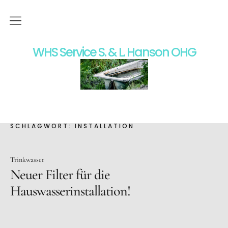
Home
WHS Service S. & L. Hanson OHG
Wir über uns
Moderne Heizungstechnik
Badgestaltung
SCHLAGWORT:
INSTALLATION
Impressum
Trinkwasser
Datenschutz
Neuer Filter für die
Hauswasserinstallation!
Kontakt