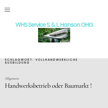
Home
WHS Service S. & L. Hanson OHG
Wir über uns
Moderne Heizungstechnik
Badgestaltung
SCHLAGWORT:
VOLLHANDWERKLICHE
AUSBILDUNG
Impressum
Allgemein
Datenschutz
Handwerksbetrieb oder Baumarkt !
Kontakt