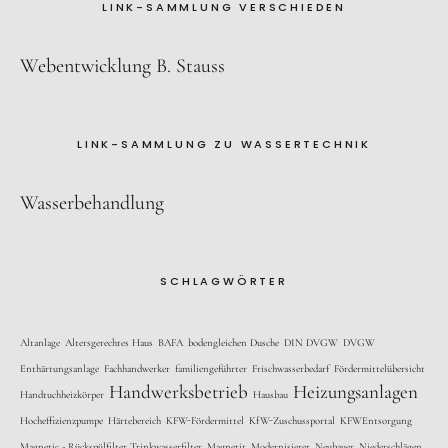
LINK-SAMMLUNG VERSCHIEDEN
Webentwicklung B. Stauss
LINK-SAMMLUNG ZU WASSERTECHNIK
Wasserbehandlung
SCHLAGWÖRTER
Altanlage
Altersgerechtes Haus
BAFA
bodengleichen Dusche
DIN DVGW
DVGW
Enthärtungsanlage
Fachhandwerker
familiengeführter
Frischwasserbedarf
Fördermittelübersicht
Handwerksbetrieb
Heizungsanlagen
Handtuchheizkörper
Hausbau
Hocheffizienzpumpe
Härtebereich
KFW-Fördermittel
KfW-Zuschussportal
KFWEntsorgung
Magnetic - Rückspülfilter Trinkwasserfilter
Magnetit
Modernisierer
Neubauer
Niederschlägen