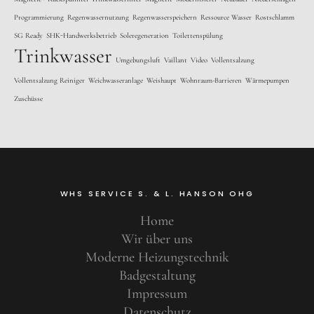
Programmierung
Regenwassernutzung
Regenwasserspeichern
Ressource Wasser
Rostschlamm
SG Ready
SHK-Handwerksbetrieb
Soleregeneration
Toilettenspülung
Trinkwasser
Umgebungsluft
Vaillant
Video
Vollentsalzung
Vollentsalzung Reiniger
Weichwasseranlage
Weishaupt
Wohnraum-Barrieren
Wärmepumpen
Zuschüsse
WHS SERVICE S. & L. HANSON OHG
Home
Wir über uns
Moderne Heizungstechnik
Badgestaltung
Impressum
Datenschutz